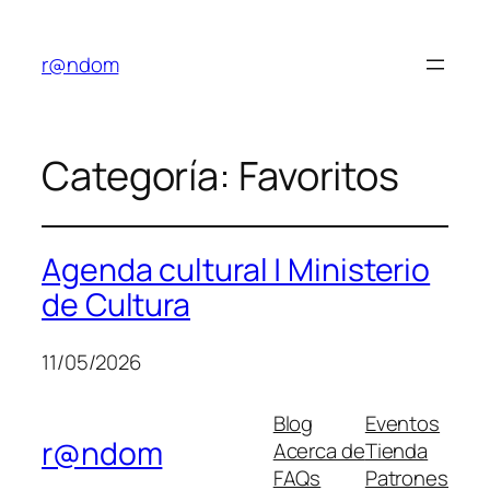
Saltar
al
r@ndom
contenido
Categoría:
Favoritos
Agenda cultural | Ministerio
de Cultura
11/05/2026
Blog
Eventos
r@ndom
Acerca de
Tienda
FAQs
Patrones