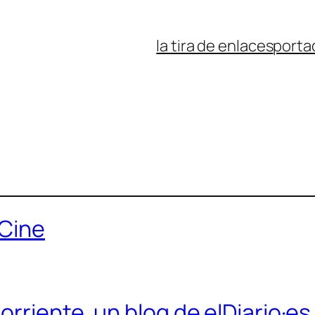
la tira de enlaces
porta
 Cine
rriente, un blog de elDiario·es