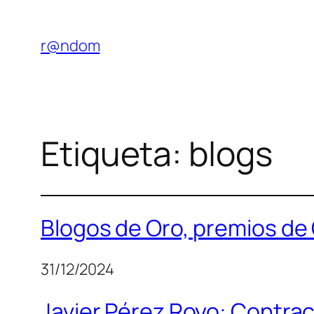
Saltar
al
r@ndom
contenido
Etiqueta:
blogs
Blogos de Oro, premios de
31/12/2024
Javier Pérez Royo: Contraco