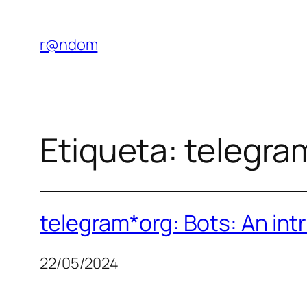
Saltar
al
r@ndom
contenido
Etiqueta:
telegra
telegram*org: Bots: An int
22/05/2024