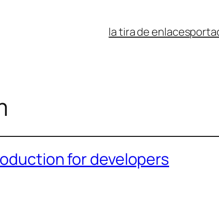
la tira de enlaces
porta
m
roduction for developers