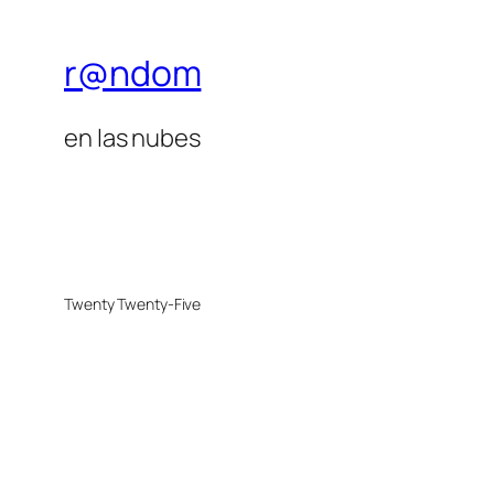
r@ndom
en las nubes
Twenty Twenty-Five