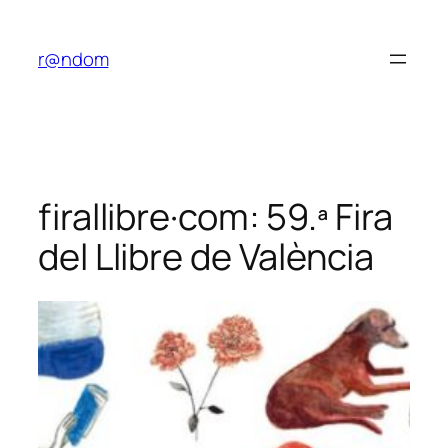
Saltar
al
r@ndom
contenido
firallibre·com: 59.ª Fira
del Llibre de València