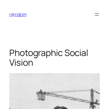
Saltar
al
r@ndom
contenido
Photographic Social
Vision