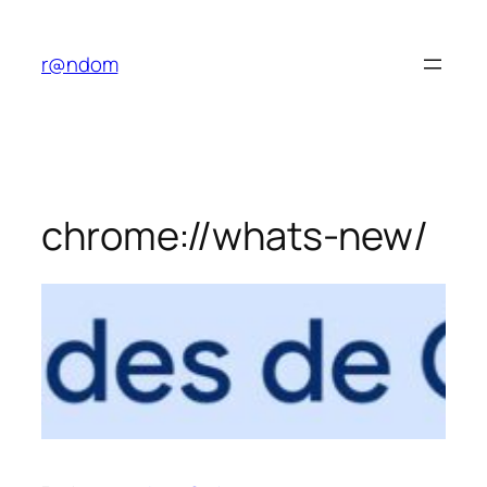
Saltar
al
r@ndom
contenido
chrome://whats-new/