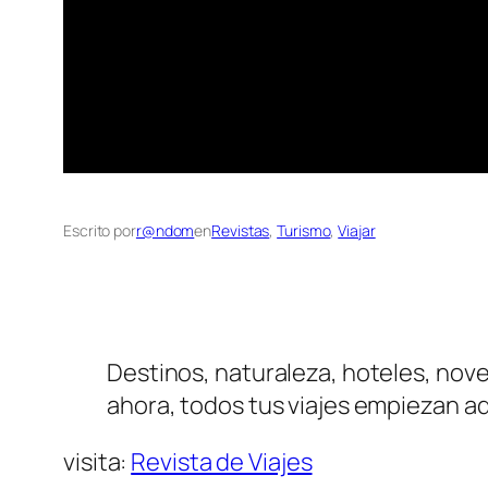
Escrito por
r@ndom
en
Revistas
, 
Turismo
, 
Viajar
Destinos, naturaleza, hoteles, nove
ahora, todos tus viajes empiezan aq
visita:
Revista de Viajes