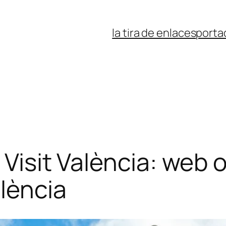
la tira de enlaces
porta
 Visit València: web o
alència