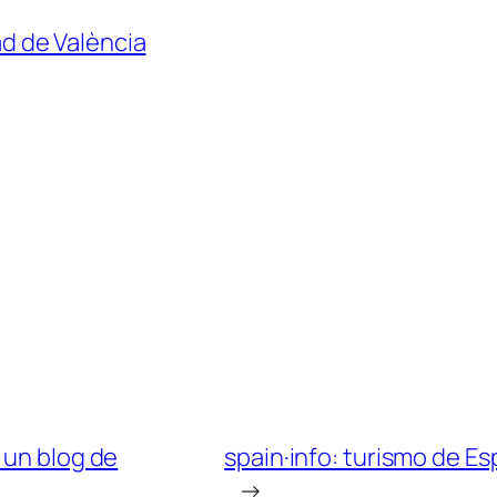
ad de València
 un blog de
spain·info: turismo de Es
→