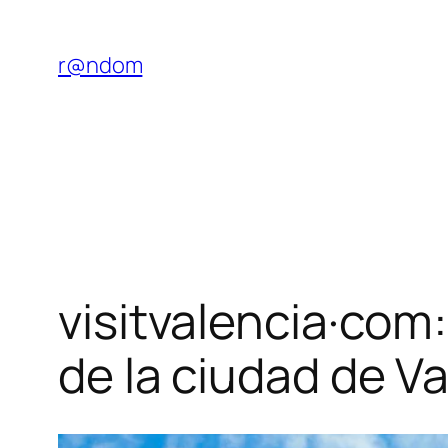
Saltar
al
r@ndom
contenido
visitvalencia·com:
de la ciudad de V