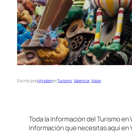
Escrito por
r@ndom
en
Turismo
, 
Valencia
, 
Viajar
Toda la Información del Turismo en 
Información que necesitas aquí en V