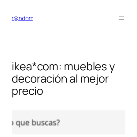
Saltar
al
r@ndom
contenido
ikea*com: muebles y
decoración al mejor
precio