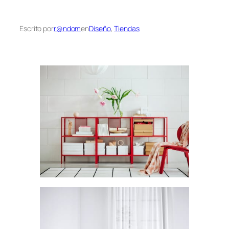
Escrito por
r@ndom
en
Diseño
, 
Tiendas