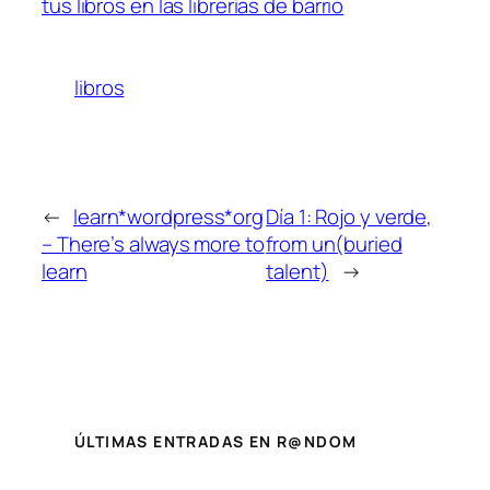
tus libros en las librerías de barrio
libros
←
learn*wordpress*org
Día 1: Rojo y verde,
– There’s always more to
from un(buried
learn
talent)
→
ÚLTIMAS ENTRADAS EN R@NDOM