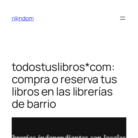
Saltar
al
r@ndom
contenido
todostuslibros*com:
compra o reserva tus
libros en las librerías
de barrio