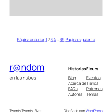
Página anterior
1
2
3
4
…
39
Página siguiente
r@ndom
Historias
Fleurs
en las nubes
Blog
Eventos
Acerca de
Tienda
FAQs
Patrones
Autores
Temas
Twenty Twenty-Five
Diseñado con
WordPress