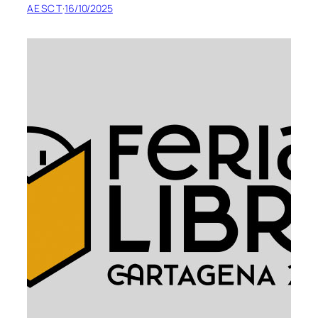
AESCT
·
16/10/2025