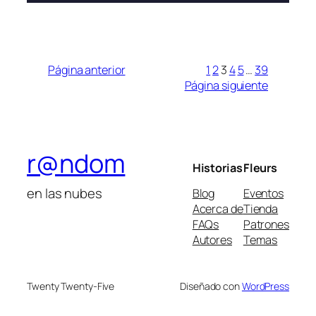
Página anterior
1
2
3
4
5
…
39
Página siguiente
r@ndom
Historias
Fleurs
en las nubes
Blog
Eventos
Acerca de
Tienda
FAQs
Patrones
Autores
Temas
Twenty Twenty-Five
Diseñado con
WordPress